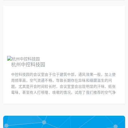
硫化氢等异味分子，并杀灭大肠杆菌、金黄色葡萄球菌等常见致
病菌。投放后24小时内异味强度下降85%，细菌总数降至国家标
准限值以下。该方案无需改造通风设施，仅通过片剂释放活性成
分即可实现持续净化，兼顾成本控制与长效治理需求。
杭州中控科技园
中控科技园的会议室由于位于建筑中部，通风效果一般，加上使
用频率高，空气流通不畅，导致长期存在异味和细菌滋生的问
题。尤其是开会时间较长时，会议室里会出现明显的汗味、纸张
霉味，甚至有人打喷嚏、咳嗽的情况。试用了我们推荐的空气净
化片搭配雾化器方案——每天定时投放净化片，通过雾化器将活
性成分扩散到空气中。短短一周后，会议室的异味明显减轻，空
气变得清新，后续检测显示细菌总数下降了70%，PM2.5指标也
恢复正常。现在每次开会前都会提前开启净化设备，员工们反馈
呼吸更顺畅了，连客户来访时都夸赞会议室环境专业又舒适。