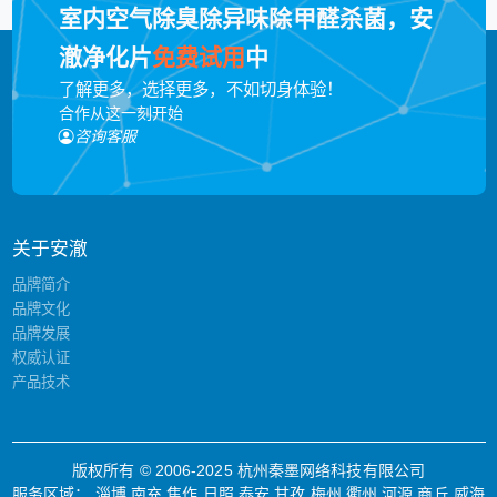
室内空气除臭除异味除甲醛杀菌，安
澈净化片
免费试用
中
了解更多，选择更多，不如切身体验！
合作从这一刻开始
咨询客服
关于安澈
品牌简介
品牌文化
品牌发展
权威认证
产品技术
版权所有 © 2006-2025 杭州秦墨网络科技有限公司
服务区域：
淄博
南充
焦作
日照
泰安
甘孜
梅州
衢州
河源
商丘
威海