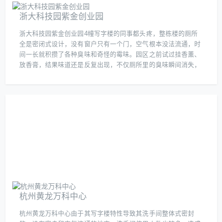
浙大科技园紫金创业园
浙大科技园紫金创业园4幢写字楼的同事都头疼，整栋楼的厕所
全是密闭式设计，没有窗户只有一个门，空气根本没法流通，时
间一长就积攒了各种臭味和奇怪的霉味。园区之前试过挂香薰、
放香膏，结果味道还是反复出现，不仅厕所里的臭味瞬间消失，
连角落里的霉味都被“吃掉”了，关键是检测报告还显示细菌数量
降到了安全标准。现在园区直接把这套方案定为长期解决方案，
每天定时投放，员工再也没人吐槽厕所味道了，连保洁都夸这方
法省事又高效，毕竟咱们的产品既除臭又能杀菌，关键是无化学
残留，特别适合这种人流密集的办公环境。
杭州黄龙万科中心
杭州黄龙万科中心由于其写字楼特性导致其洗手间整体式密封