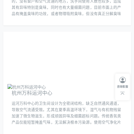
的，没有窗户和空气流通的地方，洗手间使用人数也较多，造成
其有异味特别是臭味，同时也有大量细菌问题，目前市面上的产
品有掩盖臭味的功效，或者物理吸附臭味，但没有真正分解臭味
和杀菌的产品，所以客户选择了我们帮助解决其洗手间臭味和细
菌问题。
咨询客服
杭州万科运河中心
运河万科中心的卫生间设计为全密闭结构，缺乏自然通风通道，
导致空气流通受限。尤其在夏季高温环境下，湿气与有机物残留
加速了微生物滋生，形成顽固异味及细菌超标问题。传统香氛类
产品仅能短暂掩盖气味，无法解决根本污染源。使用空气净化片
进行系统治理，利用二氧化氯的强氧化特性，可针对性分解氨、